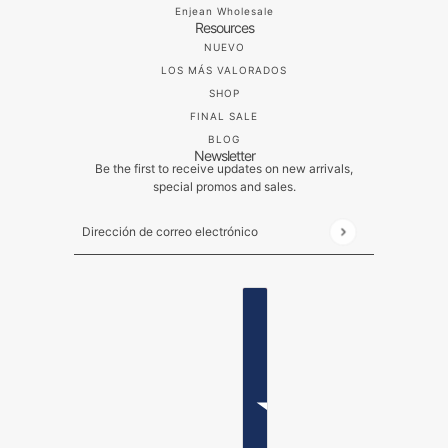
Enjean Wholesale
Resources
NUEVO
LOS MÁS VALORADOS
SHOP
FINAL SALE
BLOG
Newsletter
Be the first to receive updates on new arrivals,
special promos and sales.
Dirección de correo electrónico
Este sitio está protegido por hCaptcha y se aplican
ESPAÑOL
SELECTOR DE PAÍSES