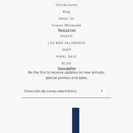
Contáctenos
Blog
About Us
Enjean Wholesale
Resources
NUEVO
LOS MÁS VALORADOS
SHOP
FINAL SALE
BLOG
Newsletter
Be the first to receive updates on new arrivals,
special promos and sales.
Dirección de correo electrónico
Este sitio está protegido por hCaptcha y se aplican
ESPAÑOL
SELECTOR DE PAÍSES