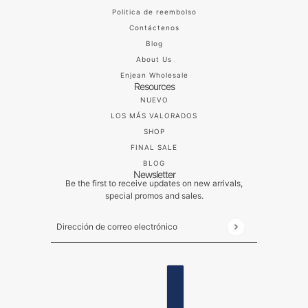
Politica de reembolso
Contáctenos
Blog
About Us
Enjean Wholesale
Resources
NUEVO
LOS MÁS VALORADOS
SHOP
FINAL SALE
BLOG
Newsletter
Be the first to receive updates on new arrivals,
special promos and sales.
Dirección de correo electrónico
Este sitio está protegido por hCaptcha y se aplican
ESPAÑOL
SELECTOR DE PAÍSES