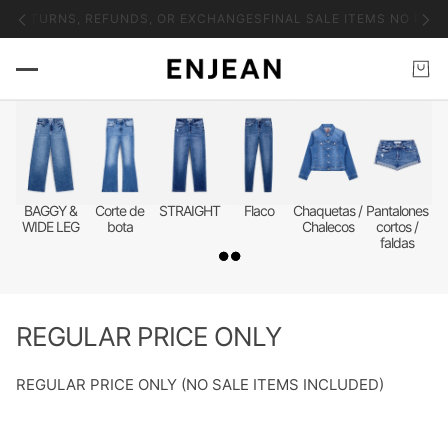
plicable tariffs, duties, and customs fees.
Please be advised that inte
BAGGY &
Corte de
STRAIGHT
Flaco
Chaquetas /
Pantalones
WIDE LEG
bota
Chalecos
cortos /
faldas
REGULAR PRICE ONLY
REGULAR PRICE ONLY (NO SALE ITEMS INCLUDED)