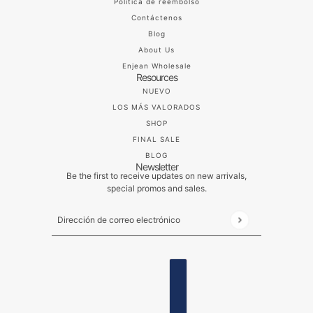
Politica de reembolso
Contáctenos
Blog
About Us
Enjean Wholesale
Resources
NUEVO
LOS MÁS VALORADOS
SHOP
FINAL SALE
BLOG
Newsletter
Be the first to receive updates on new arrivals,
special promos and sales.
Dirección de correo electrónico
Este sitio está protegido por hCaptcha y se aplican
ESPAÑOL
SELECTOR DE PAÍSES